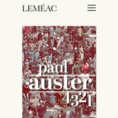
ACCUEIL
CATALOGUE
AUTEURICES
DROITS / RIGHTS
À PROPOS