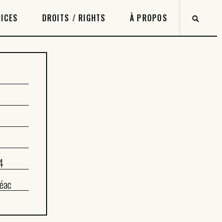
ICES
DROITS / RIGHTS
À PROPOS
4
éac