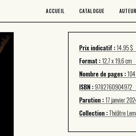
ACCUEIL
ACCUEIL
CATALOGUE
AUTEUR
CATALOGUE
AUTEURICES
Prix indicatif :
14.95 $
DROITS / RIGHTS
Format :
12,7 x 19,6 cm
À PROPOS
Nombre de pages :
104
ISBN :
9782760904972
Parution :
17 janvier 202
Collection :
Théâtre Lem