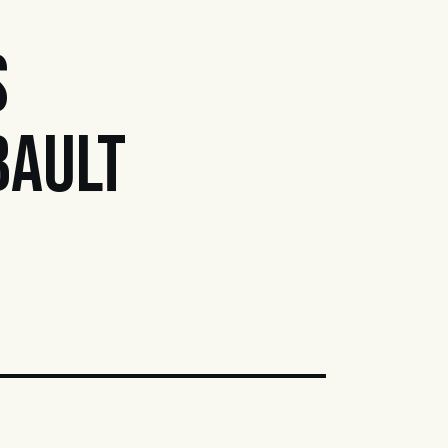
s
ault