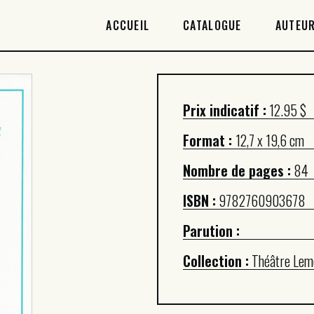
ACCUEIL
ACCUEIL
CATALOGUE
AUTEUR
CATALOGUE
AUTEURICES
Prix indicatif :
12.95 $
DROITS / RIGHTS
Format :
12,7 x 19,6 cm
À PROPOS
Nombre de pages :
84
ISBN :
9782760903678
Parution :
Collection :
Théâtre Lem