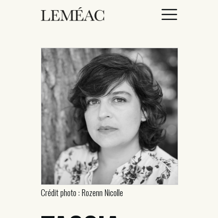
ACCUEIL
CATALOGUE
AUTEURICES
DROITS / RIGHTS
À PROPOS
Crédit photo : Rozenn Nicolle