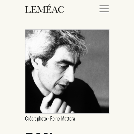
ACCUEIL
CATALOGUE
AUTEURICES
DROITS / RIGHTS
À PROPOS
Crédit photo : Reine Mattera