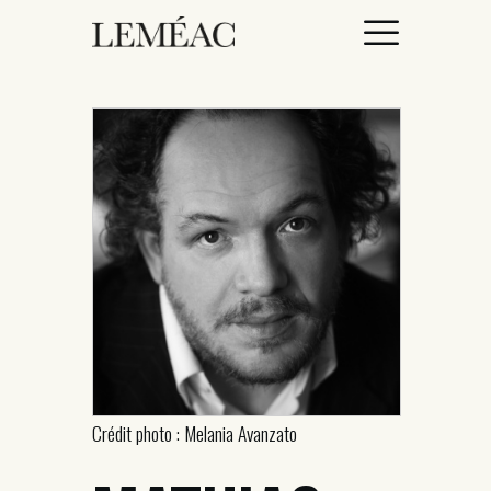
ACCUEIL
CATALOGUE
AUTEURICES
DROITS / RIGHTS
À PROPOS
Crédit photo : Melania Avanzato