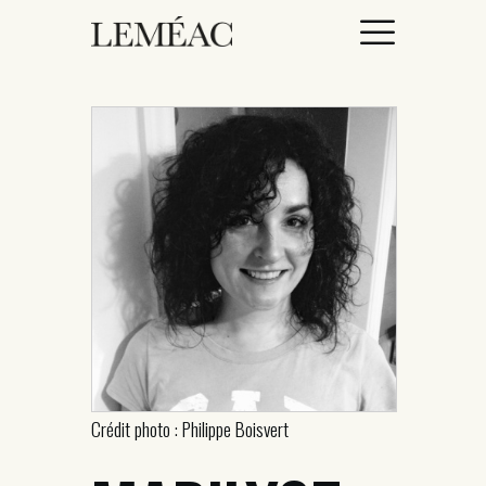
ACCUEIL
CATALOGUE
AUTEURICES
DROITS / RIGHTS
À PROPOS
Crédit photo : Philippe Boisvert