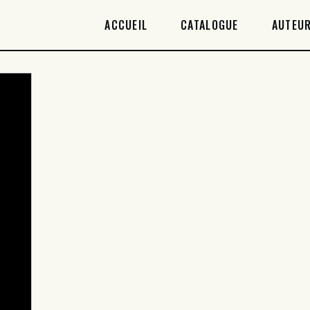
ACCUEIL
ACCUEIL
CATALOGUE
AUTEUR
CATALOGUE
AUTEURICES
DROITS / RIGHTS
À PROPOS