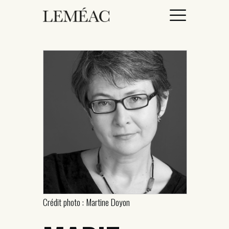
ACCUEIL
CATALOGUE
AUTEURICES
DROITS / RIGHTS
À PROPOS
Crédit photo : Martine Doyon