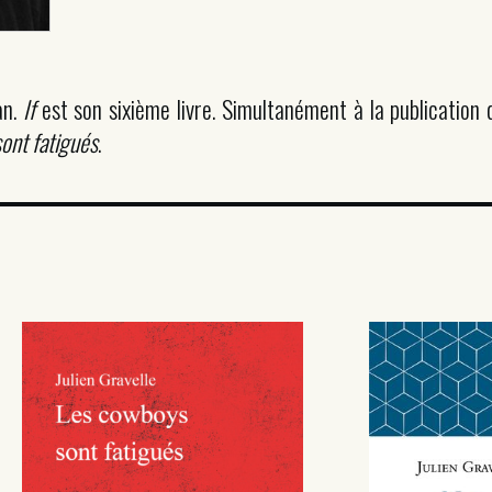
an.
If
est son sixième livre. Simultanément à la publication 
ont fatigués
.