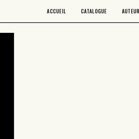
ACCUEIL
ACCUEIL
CATALOGUE
AUTEUR
CATALOGUE
AUTEURICES
DROITS / RIGHTS
À PROPOS