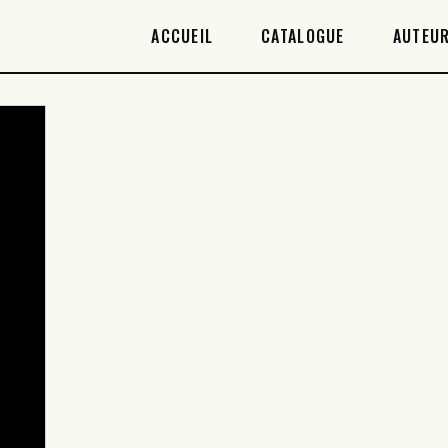
ACCUEIL
ACCUEIL
CATALOGUE
AUTEUR
CATALOGUE
AUTEURICES
DROITS / RIGHTS
À PROPOS