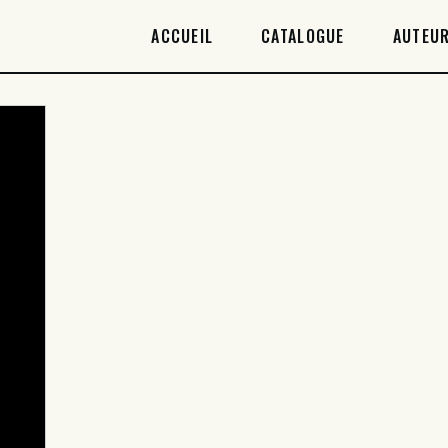
ACCUEIL
ACCUEIL
CATALOGUE
AUTEUR
CATALOGUE
AUTEURICES
DROITS / RIGHTS
À PROPOS