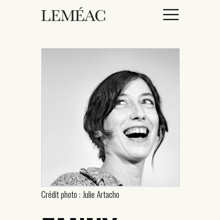
ACCUEIL
CATALOGUE
AUTEURICES
DROITS / RIGHTS
À PROPOS
Crédit photo : Julie Artacho