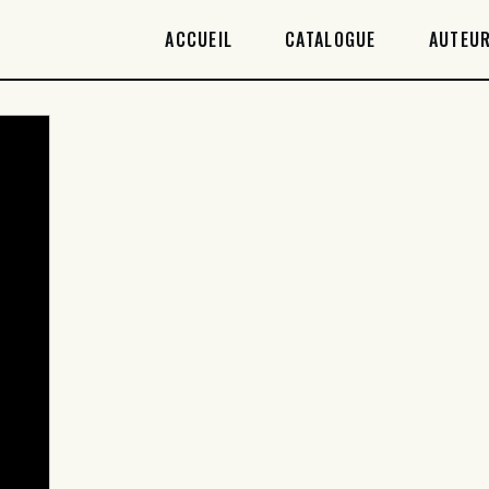
ACCUEIL
ACCUEIL
CATALOGUE
AUTEUR
CATALOGUE
AUTEURICES
DROITS / RIGHTS
À PROPOS