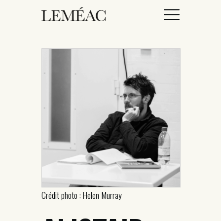
ACCUEIL
CATALOGUE
AUTEURICES
DROITS / RIGHTS
À PROPOS
Crédit photo : Helen Murray