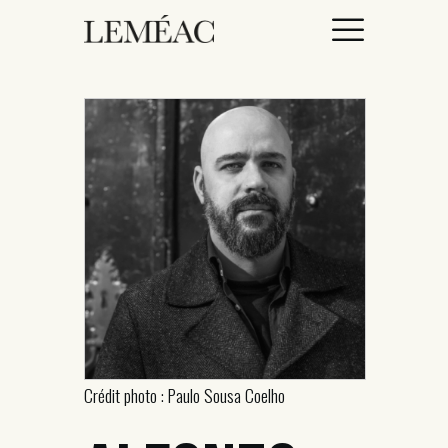
ACCUEIL
CATALOGUE
AUTEURICES
DROITS / RIGHTS
À PROPOS
Crédit photo : Paulo Sousa Coelho